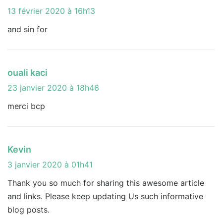
i
13 février 2020 à 16h13
t
and sin for
:
d
ouali kaci
i
23 janvier 2020 à 18h46
t
merci bcp
:
d
Kevin
i
3 janvier 2020 à 01h41
t
Thank you so much for sharing this awesome article
and links. Please keep updating Us such informative
:
blog posts.