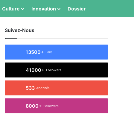
Culture
Innovation
Dossier
Switch skin
Rechercher
Suivez-Nous
13500+
Fans
41000+
Followers
533
Abonnés
8000+
Followers