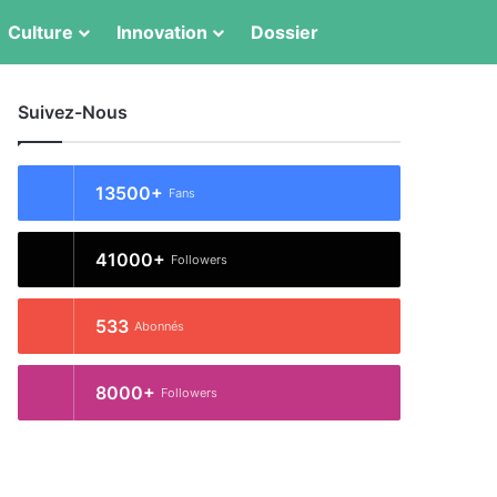
Switch skin
Rechercher
Culture
Innovation
Dossier
Suivez-Nous
13500+
Fans
41000+
Followers
533
Abonnés
8000+
Followers