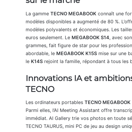
sur le marché
La gamme
TECNO MEGABOOK
connaît une for
modèles disponibles a augmenté de 80 %. L’offr
modèles polyvalents et économiques. Les tailles
euros seulement. Le
MEGABOOK S14
, avec so
grammes, fait figure de star pour les professi
abordable, le
MEGABOOK K15S
mise sur une ba
le
K14S
rejoint la famille, répondant à tous les 
Innovations IA et ambitio
TECNO
Les ordinateurs portables
TECNO MEGABOOK
Parmi elles, l’AI Meeting Assistant offre transcr
immédiat. AI Gallery trie vos photos en toute s
TECNO TAURUS, mini PC de jeu au design unique