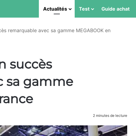
Actualités
Test
Guide achat
ccès remarquable avec sa gamme MEGABOOK en
n succès
ec sa gamme
rance
2 minutes de lecture