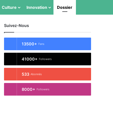
Switch skin
Rechercher
Culture
Innovation
Dossier
Suivez-Nous
13500+
Fans
41000+
Followers
533
Abonnés
8000+
Followers