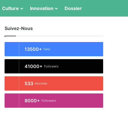
Switch skin
Rechercher
Culture
Innovation
Dossier
Suivez-Nous
13500+
Fans
41000+
Followers
533
Abonnés
8000+
Followers