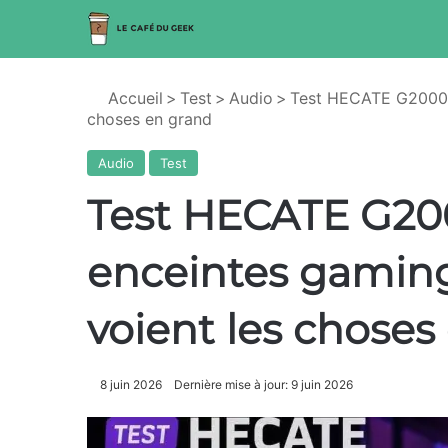
Accueil
>
Test
>
Audio
>
Test HECATE G2000 P
choses en grand
Audio
Test
Test HECATE G200
enceintes gamin
voient les choses
8 juin 2026
Dernière mise à jour: 9 juin 2026