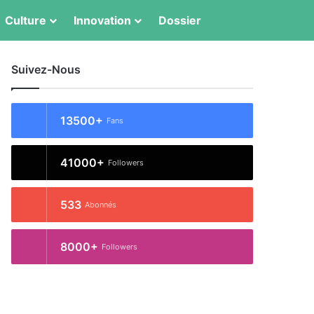
Switch skin
Rechercher
Culture
Innovation
Dossier
Suivez-Nous
13500+
Fans
41000+
Followers
533
Abonnés
8000+
Followers