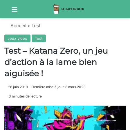
Menu
Sw
Accueil
>
Test
Jeux vidéo
Test
Test – Katana Zero, un jeu
d’action à la lame bien
aiguisée !
26 juin 2019
Dernière mise à jour: 8 mars 2023
3 minutes de lecture