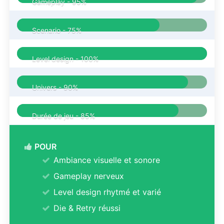
Gameplay -
95%
Scenario -
75%
Level design -
100%
Univers -
90%
Durée de jeu -
85%
POUR
Ambiance visuelle et sonore
Gameplay nerveux
Level design rhytmé et varié
Die & Retry réussi