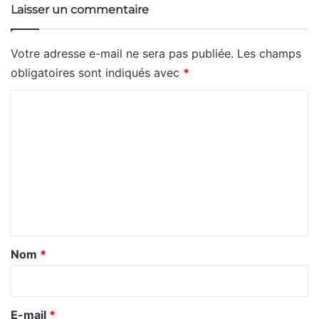
Laisser un commentaire
Votre adresse e-mail ne sera pas publiée.
Les champs
obligatoires sont indiqués avec
*
C
o
m
m
e
n
t
a
Nom
*
i
r
e
E-mail
*