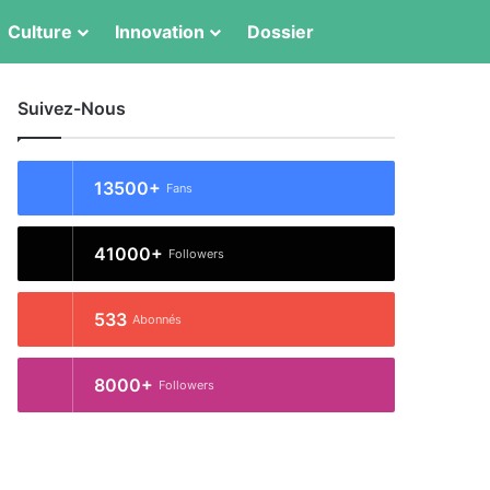
Culture
Innovation
Dossier
Switch skin
Rechercher
Suivez-Nous
13500+
Fans
41000+
Followers
533
Abonnés
8000+
Followers