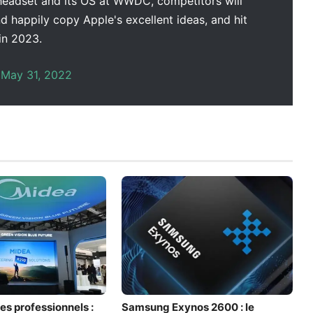
headset and its OS at WWDC, competitors will
d happily copy Apple's excellent ideas, and hit
in 2023.
)
May 31, 2022
es professionnels :
Samsung Exynos 2600 : le