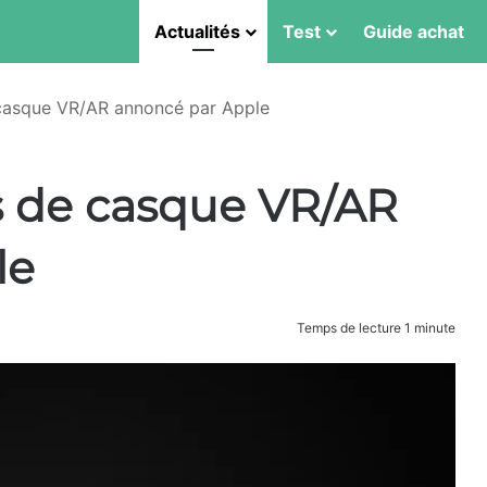
Actualités
Test
Guide achat
asque VR/AR annoncé par Apple
 de casque VR/AR
le
Temps de lecture 1 minute