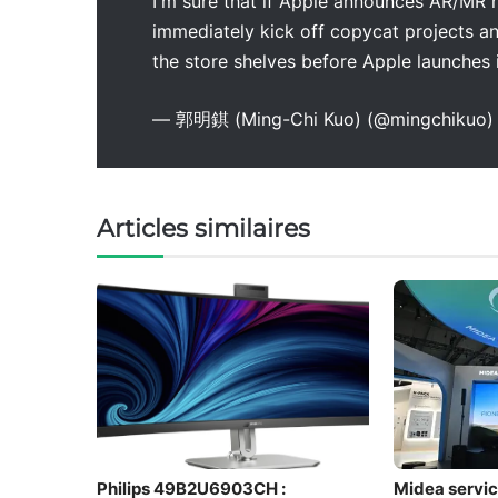
I'm sure that if Apple announces AR/MR 
immediately kick off copycat projects an
the store shelves before Apple launches 
— 郭明錤 (Ming-Chi Kuo) (@mingchikuo
Articles similaires
Philips 49B2U6903CH :
Midea servic