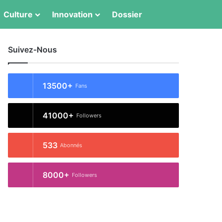
Switch skin
Rechercher
Culture
Innovation
Dossier
Suivez-Nous
13500+
Fans
41000+
Followers
533
Abonnés
8000+
Followers