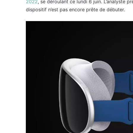
2022
, se déroulant ce lundi 6 juin. L’analyste
dispositif n’est pas encore prête de débuter.