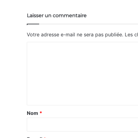
Laisser un commentaire
Votre adresse e-mail ne sera pas publiée.
Les c
C
o
m
m
e
n
t
a
Nom
*
i
r