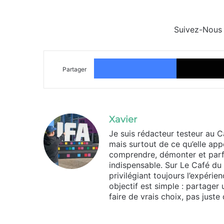
Suivez-Nous
Facebook
Partager
Xavier
Je suis rédacteur testeur au 
mais surtout de ce qu’elle appo
comprendre, démonter et parf
indispensable. Sur Le Café du G
privilégiant toujours l’expéri
objectif est simple : partager
faire de vrais choix, pas juste
Website
Facebook
X
Linkedin
YouTube
Instagram