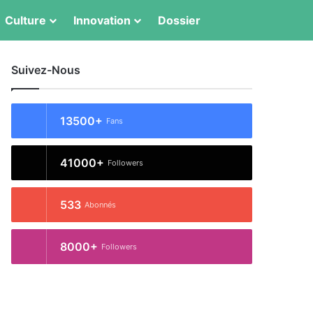
Switch skin
Rechercher
Culture
Innovation
Dossier
Suivez-Nous
13500+
Fans
41000+
Followers
533
Abonnés
8000+
Followers