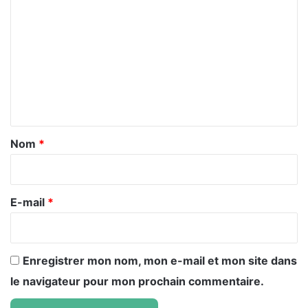
o
m
m
e
n
t
a
Nom
*
i
r
e
E-mail
*
*
Enregistrer mon nom, mon e-mail et mon site dans
le navigateur pour mon prochain commentaire.