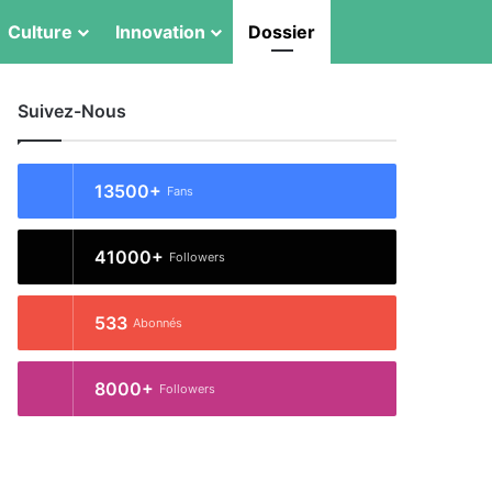
Switch skin
Rechercher
Culture
Innovation
Dossier
Suivez-Nous
13500+
Fans
41000+
Followers
533
Abonnés
8000+
Followers