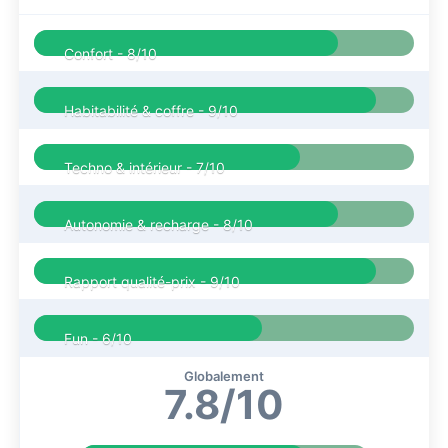
Confort -
8/10
Habitabilité & coffre -
9/10
Techno & intérieur -
7/10
Autonomie & recharge -
8/10
Rapport qualité-prix -
9/10
Fun -
6/10
Globalement
7.8/10