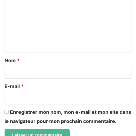
o
m
m
e
n
t
a
Nom
*
i
r
e
E-mail
*
*
Enregistrer mon nom, mon e-mail et mon site dans
le navigateur pour mon prochain commentaire.