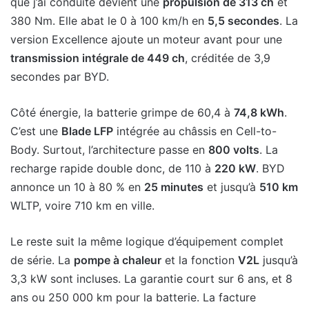
que j’ai conduite devient une
propulsion de 313 ch
et
380 Nm. Elle abat le 0 à 100 km/h en
5,5 secondes
. La
version Excellence ajoute un moteur avant pour une
transmission intégrale de 449 ch
, créditée de 3,9
secondes par BYD.
Côté énergie, la batterie grimpe de 60,4 à
74,8 kWh
.
C’est une
Blade LFP
intégrée au châssis en Cell-to-
Body. Surtout, l’architecture passe en
800 volts
. La
recharge rapide double donc, de 110 à
220 kW
. BYD
annonce un 10 à 80 % en
25 minutes
et jusqu’à
510 km
WLTP, voire 710 km en ville.
Le reste suit la même logique d’équipement complet
de série. La
pompe à chaleur
et la fonction
V2L
jusqu’à
3,3 kW sont incluses. La garantie court sur 6 ans, et 8
ans ou 250 000 km pour la batterie. La facture