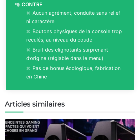
CONTRE
Aucun agrément, conduite sans relief
ni caractère
Boutons physiques de la console trop
reculés, au niveau du coude
Bruit des clignotants surprenant
d’origine (réglable dans le menu)
Pas de bonus écologique, fabrication
en Chine
Articles similaires