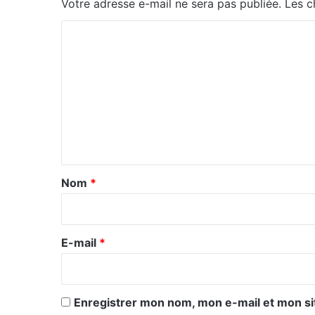
Votre adresse e-mail ne sera pas publiée.
Les c
C
o
m
m
e
n
t
a
Nom
*
i
r
e
E-mail
*
*
Enregistrer mon nom, mon e-mail et mon si