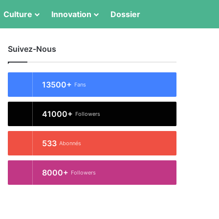
Switch skin
Rechercher
Culture
Innovation
Dossier
Suivez-Nous
13500+
Fans
41000+
Followers
533
Abonnés
8000+
Followers