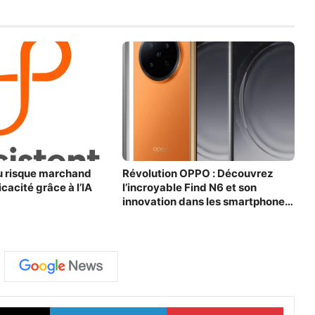
u risque marchand
Révolution OPPO : Découvrez
cacité grâce à l’IA
l’incroyable Find N6 et son
innovation dans les smartphones
pliables
X
Linkedin
Pinter