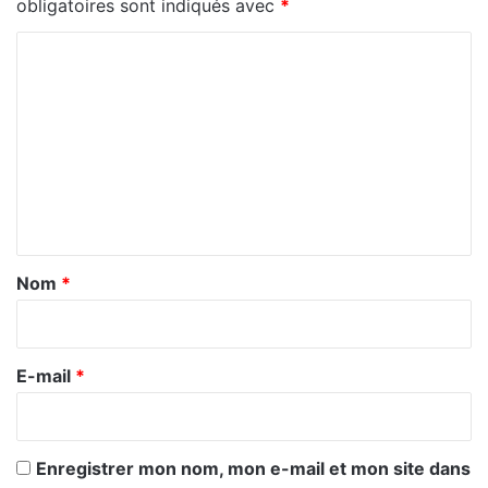
obligatoires sont indiqués avec
*
C
o
m
m
e
n
t
a
Nom
*
i
r
e
E-mail
*
*
Enregistrer mon nom, mon e-mail et mon site dans