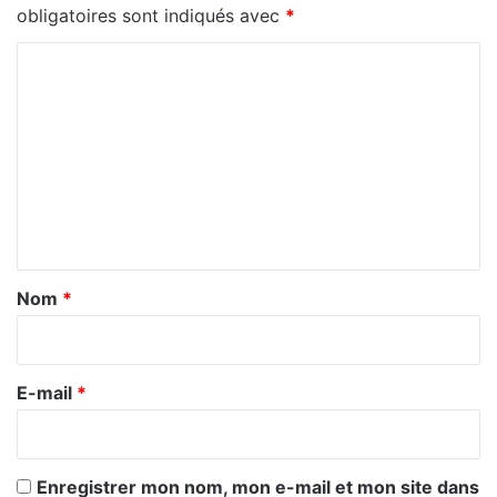
obligatoires sont indiqués avec
*
C
o
m
m
e
n
t
a
Nom
*
i
r
e
E-mail
*
*
Enregistrer mon nom, mon e-mail et mon site dans