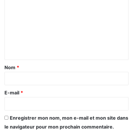
C
o
m
m
e
n
t
a
Nom
*
i
r
e
E-mail
*
*
Enregistrer mon nom, mon e-mail et mon site dans
le navigateur pour mon prochain commentaire.