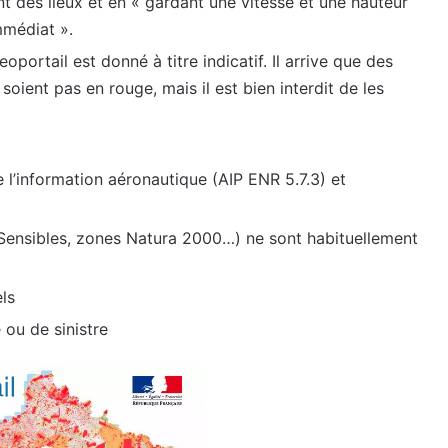
nt des lieux et en « gardant une vitesse et une hauteur
mmédiat ».
ortail est donné à titre indicatif. Il arrive que des
oient pas en rouge, mais il est bien interdit de les
 l’information aéronautique (AIP ENR 5.7.3) et
Sensibles, zones Natura 2000…) ne sont habituellement
els
 ou de sinistre