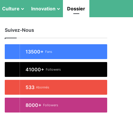
Switch skin
Rechercher
Culture
Innovation
Dossier
Suivez-Nous
13500+
Fans
41000+
Followers
533
Abonnés
8000+
Followers