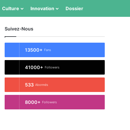
Switch skin
Rechercher
Culture
Innovation
Dossier
Suivez-Nous
13500+
Fans
41000+
Followers
533
Abonnés
8000+
Followers