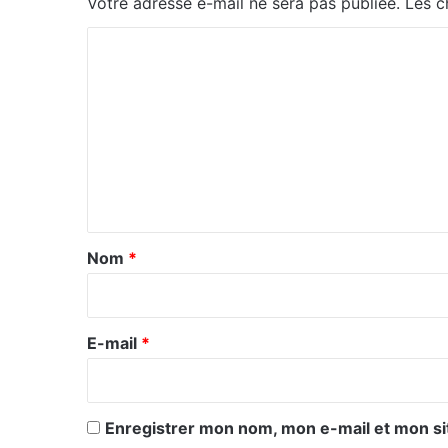
Votre adresse e-mail ne sera pas publiée.
Les c
C
o
m
m
e
n
t
a
Nom
*
i
r
e
E-mail
*
*
Enregistrer mon nom, mon e-mail et mon si