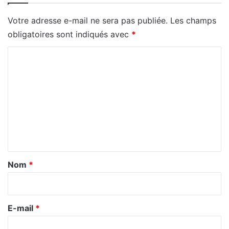
Votre adresse e-mail ne sera pas publiée.
Les champs
obligatoires sont indiqués avec
*
C
o
m
m
e
n
t
a
Nom
*
i
r
e
E-mail
*
*