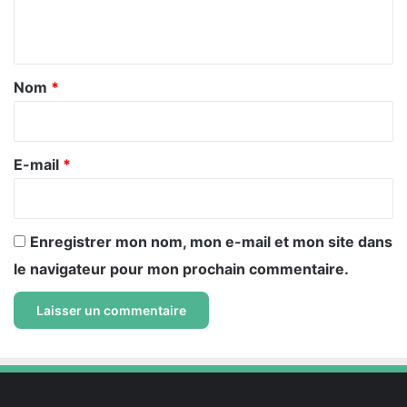
n
t
a
Nom
*
i
r
e
E-mail
*
*
Enregistrer mon nom, mon e-mail et mon site dans
le navigateur pour mon prochain commentaire.