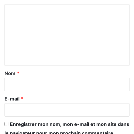
C
o
m
m
e
n
t
a
Nom
*
i
r
e
E-mail
*
*
Enregistrer mon nom, mon e-mail et mon site dans
le navigateur pour mon prochain commentaire.