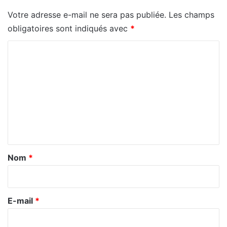
Votre adresse e-mail ne sera pas publiée.
Les champs
obligatoires sont indiqués avec
*
C
o
m
m
e
n
t
a
Nom
*
i
r
e
E-mail
*
*