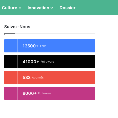
Switch skin
Rechercher
Culture
Innovation
Dossier
Suivez-Nous
13500+
Fans
41000+
Followers
533
Abonnés
8000+
Followers