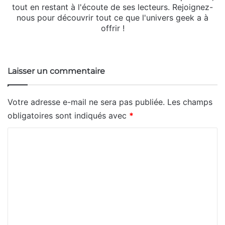
tout en restant à l'écoute de ses lecteurs. Rejoignez-
nous pour découvrir tout ce que l'univers geek a à
offrir !
We
bsi
te
Laisser un commentaire
Votre adresse e-mail ne sera pas publiée.
Les champs
obligatoires sont indiqués avec
*
C
o
m
m
e
n