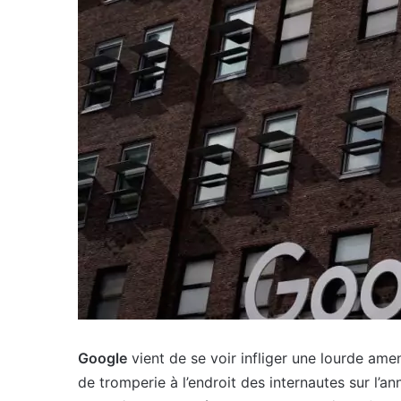
Google
vient de se voir infliger une lourde am
de tromperie à l’endroit des internautes sur l’an