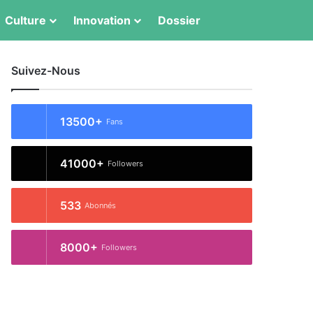
Switch skin
Rechercher
Culture
Innovation
Dossier
Suivez-Nous
13500+
Fans
41000+
Followers
533
Abonnés
8000+
Followers