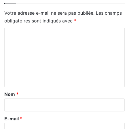
Votre adresse e-mail ne sera pas publiée.
Les champs
obligatoires sont indiqués avec
*
C
o
m
m
e
n
t
a
Nom
*
i
r
e
E-mail
*
*