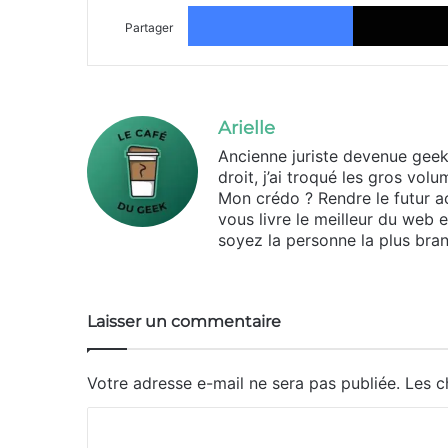
Facebook
Partager
Arielle
Ancienne juriste devenue geek d
droit, j’ai troqué les gros vo
Mon crédo ? Rendre le futur ac
vous livre le meilleur du web 
soyez la personne la plus bran
Laisser un commentaire
Votre adresse e-mail ne sera pas publiée.
Les c
C