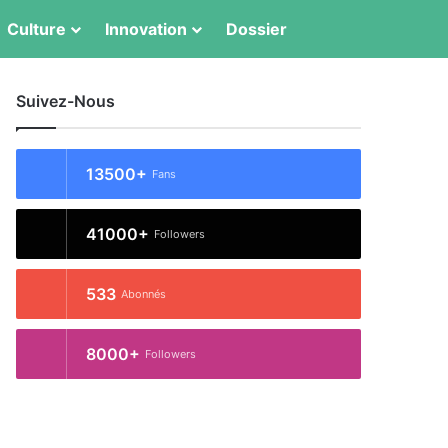
Switch skin
Rechercher
Culture
Innovation
Dossier
Suivez-Nous
13500+
Fans
41000+
Followers
533
Abonnés
8000+
Followers