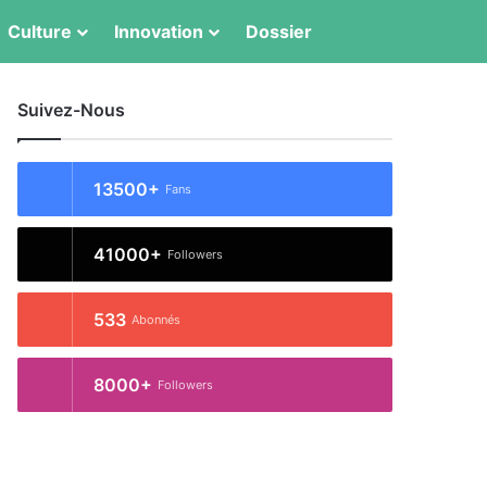
Switch skin
Rechercher
Culture
Innovation
Dossier
Suivez-Nous
13500+
Fans
41000+
Followers
533
Abonnés
8000+
Followers