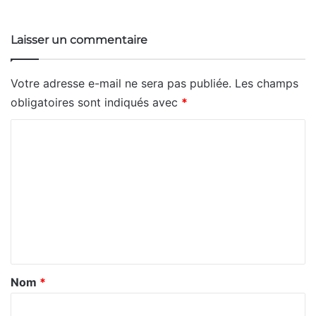
Website
X
Linkedin
Instagram
Laisser un commentaire
Votre adresse e-mail ne sera pas publiée.
Les champs
obligatoires sont indiqués avec
*
C
o
m
m
e
n
t
a
Nom
*
i