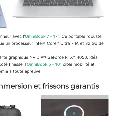
onheur avec l’
OmniBook 7 – 17″
. Ce portable robuste
que un processeur Intel® Core™ Ultra 7 IA et 32 Go de
carte graphique NVIDIA® GeForce RTX™ 4050. Idéal
ôté finesse, l’
OmniBook 5 – 16″
cible mobilité et
omie à toute épreuve.
mmersion et frissons garantis