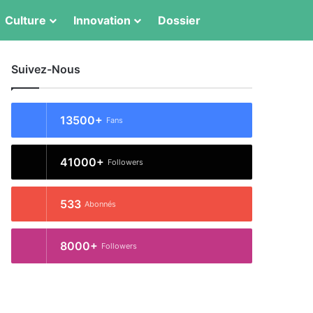
Switch skin
Rechercher
Culture
Innovation
Dossier
Suivez-Nous
13500+
Fans
41000+
Followers
533
Abonnés
8000+
Followers