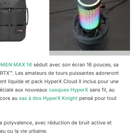
OMEN MAX 16
séduit avec son écran 16 pouces, sa
 RTX™. Les amateurs de tours puissantes adoreront
nt liquide et pack HyperX Cloud II inclus pour une
péciale aux nouveaux
casques HyperX
sans fil, au
ncore au
sac à dos HyperX Knight
pensé pour tout
a polyvalence, avec réduction de bruit active et
jeu ou la vie urbaine.