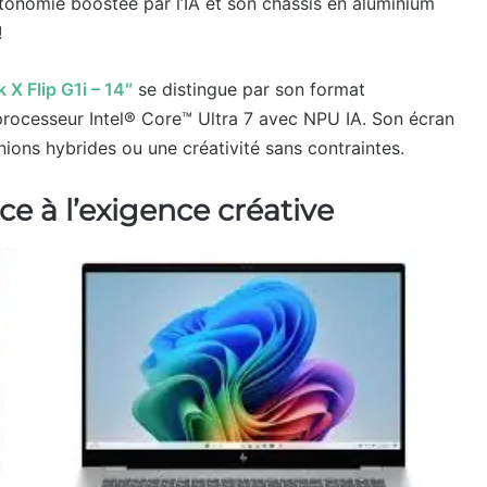
utonomie boostée par l’IA et son châssis en aluminium
!
 X Flip G1i – 14″
se distingue par son format
 processeur Intel® Core™ Ultra 7 avec NPU IA. Son écran
ions hybrides ou une créativité sans contraintes.
ce à l’exigence créative