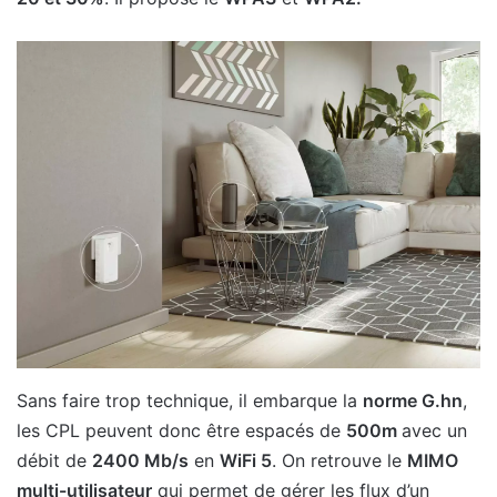
Sans faire trop technique, il embarque la
norme G.hn
,
les CPL peuvent donc être espacés de
500m
avec un
débit de
2400 Mb/s
en
WiFi 5
. On retrouve le
MIMO
multi-utilisateur
qui permet de gérer les flux d’un