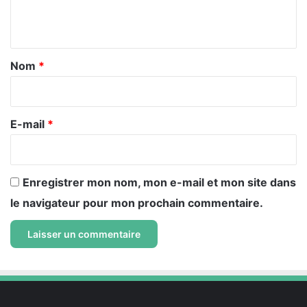
n
t
a
Nom
*
i
r
e
E-mail
*
*
Enregistrer mon nom, mon e-mail et mon site dans
le navigateur pour mon prochain commentaire.