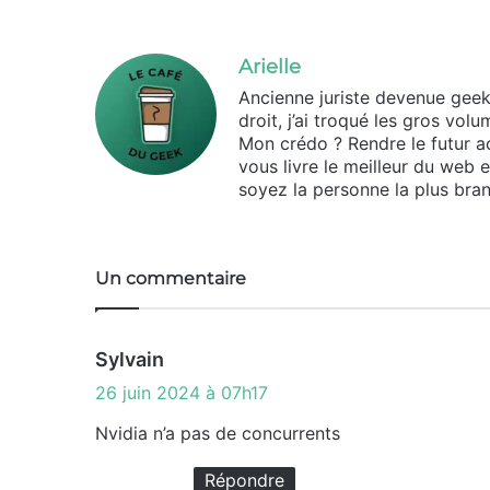
Arielle
Ancienne juriste devenue geek d
droit, j’ai troqué les gros vo
Mon crédo ? Rendre le futur ac
vous livre le meilleur du web 
soyez la personne la plus bran
Un commentaire
d
Sylvain
i
26 juin 2024 à 07h17
t
Nvidia n’a pas de concurrents
:
Répondre