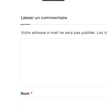
Laisser un commentaire
Votre adresse e-mail ne sera pas publiée.
Les c
C
o
m
m
e
n
t
a
Nom
*
i
r