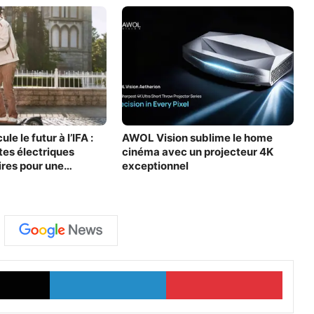
e le futur à l’IFA :
AWOL Vision sublime le home
tes électriques
cinéma avec un projecteur 4K
ires pour une
exceptionnel
atante
X
Linkedin
Pinter