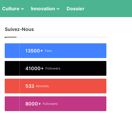
Switch skin
Rechercher
Culture
Innovation
Dossier
Suivez-Nous
13500+
Fans
41000+
Followers
533
Abonnés
8000+
Followers