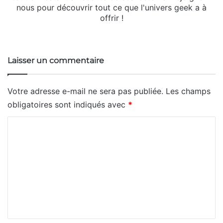
nous pour découvrir tout ce que l'univers geek a à
offrir !
Website
Laisser un commentaire
Votre adresse e-mail ne sera pas publiée.
Les champs
obligatoires sont indiqués avec
*
C
o
m
m
e
n
t