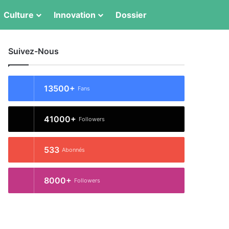
Switch skin
Rechercher
Culture
Innovation
Dossier
Suivez-Nous
13500+
Fans
41000+
Followers
533
Abonnés
8000+
Followers