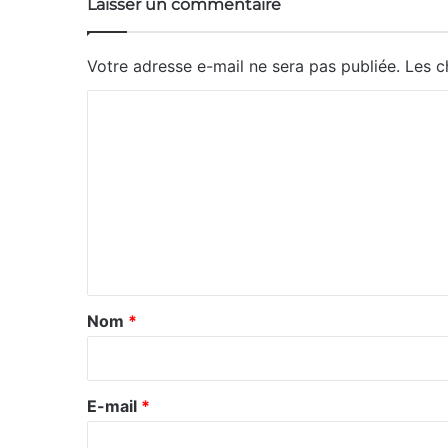
Laisser un commentaire
Votre adresse e-mail ne sera pas publiée.
Les c
C
o
m
m
e
n
t
a
Nom
*
i
r
e
E-mail
*
*