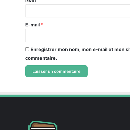
Nom
*
i
r
e
E-mail
*
*
Enregistrer mon nom, mon e-mail et mon si
commentaire.