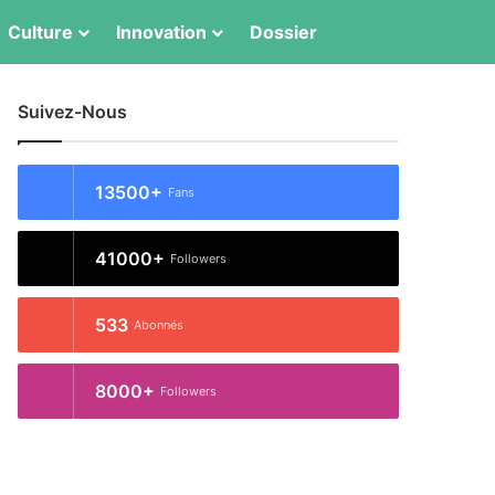
Switch skin
Rechercher
Culture
Innovation
Dossier
Suivez-Nous
13500+
Fans
41000+
Followers
533
Abonnés
8000+
Followers