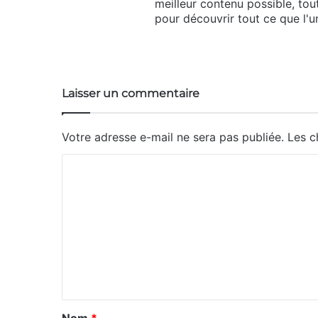
meilleur contenu possible, tou
pour découvrir tout ce que l'un
Website
Laisser un commentaire
Votre adresse e-mail ne sera pas publiée.
Les c
C
o
m
m
e
n
t
a