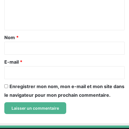
m
e
n
t
a
Nom
*
i
r
e
E-mail
*
*
Enregistrer mon nom, mon e-mail et mon site dans
le navigateur pour mon prochain commentaire.