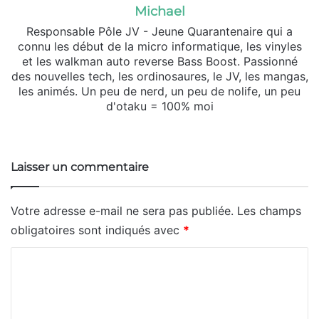
Michael
Responsable Pôle JV - Jeune Quarantenaire qui a
connu les début de la micro informatique, les vinyles
et les walkman auto reverse Bass Boost. Passionné
des nouvelles tech, les ordinosaures, le JV, les mangas,
les animés. Un peu de nerd, un peu de nolife, un peu
d'otaku = 100% moi
Website
X
SoundCloud
Laisser un commentaire
Votre adresse e-mail ne sera pas publiée.
Les champs
obligatoires sont indiqués avec
*
C
o
m