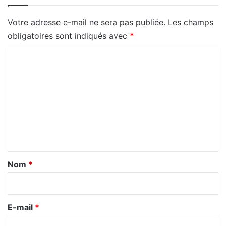
Votre adresse e-mail ne sera pas publiée.
Les champs
obligatoires sont indiqués avec
*
C
o
m
m
e
n
t
a
Nom
*
i
r
e
E-mail
*
*