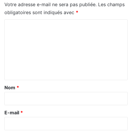
Votre adresse e-mail ne sera pas publiée.
Les champs
obligatoires sont indiqués avec
*
C
o
m
m
e
n
t
a
Nom
*
i
r
e
E-mail
*
*