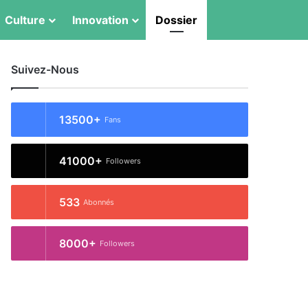
Switch skin
Rechercher
Culture
Innovation
Dossier
Suivez-Nous
13500+
Fans
41000+
Followers
533
Abonnés
8000+
Followers