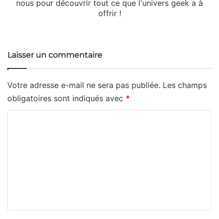
nous pour découvrir tout ce que l'univers geek a à
offrir !
Website
Laisser un commentaire
Votre adresse e-mail ne sera pas publiée.
Les champs
obligatoires sont indiqués avec
*
C
o
m
m
e
n
t