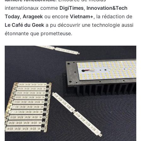
internationaux comme
DigiTimes
,
Innovation&Tech
Today
,
Arageek
ou encore
Vietnam+
, la rédaction de
Le Café du Geek
a pu découvrir une technologie aussi
étonnante que prometteuse.