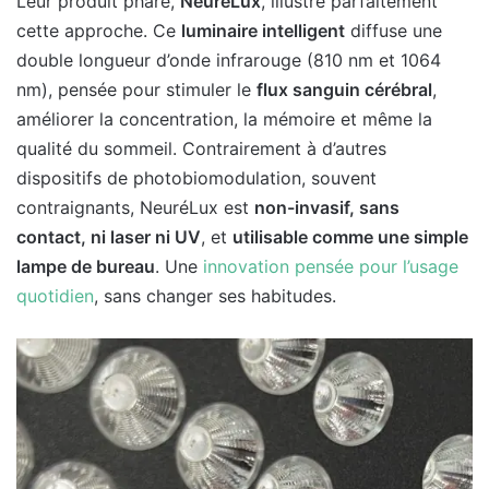
Leur produit phare,
NeuréLux
, illustre parfaitement
cette approche. Ce
luminaire intelligent
diffuse une
double longueur d’onde infrarouge (810 nm et 1064
nm), pensée pour stimuler le
flux sanguin cérébral
,
améliorer la concentration, la mémoire et même la
qualité du sommeil. Contrairement à d’autres
dispositifs de photobiomodulation, souvent
contraignants, NeuréLux est
non-invasif, sans
contact, ni laser ni UV
, et
utilisable comme une simple
lampe de bureau
. Une
innovation pensée pour l’usage
quotidien
, sans changer ses habitudes.