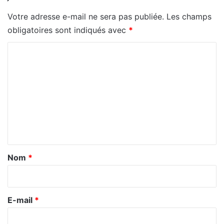
Votre adresse e-mail ne sera pas publiée.
Les champs
obligatoires sont indiqués avec
*
C
o
m
m
e
n
t
a
Nom
*
i
r
e
E-mail
*
*