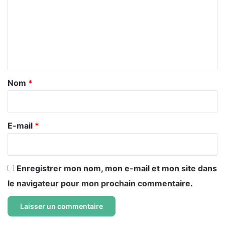
m
m
e
n
t
a
Nom
*
i
r
e
E-mail
*
*
Enregistrer mon nom, mon e-mail et mon site dans
le navigateur pour mon prochain commentaire.