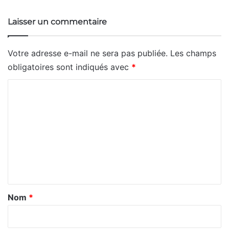
Laisser un commentaire
Votre adresse e-mail ne sera pas publiée.
Les champs
obligatoires sont indiqués avec
*
C
o
m
m
e
n
t
a
Nom
*
i
r