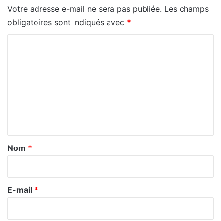
Votre adresse e-mail ne sera pas publiée.
Les champs
obligatoires sont indiqués avec
*
C
o
m
m
e
n
t
a
Nom
*
i
r
e
E-mail
*
*