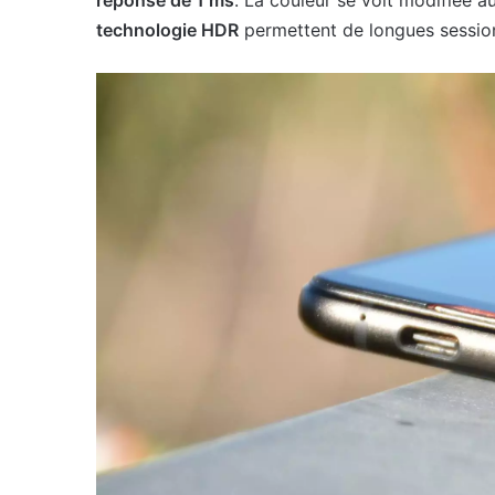
réponse de 1 ms
. La couleur se voit modifiée au
technologie HDR
permettent de longues session