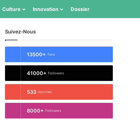
Culture
Innovation
Dossier
Switch skin
Rechercher
Suivez-Nous
13500+
Fans
41000+
Followers
533
Abonnés
8000+
Followers