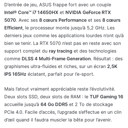
D’entrée de jeu, ASUS frappe fort avec un couple
Intel® Core™ i7 14650HX
et
NVIDIA GeForce RTX
5070
. Avec ses
8 cœurs Performance
et ses
8 cœurs
Efficient
, le processeur monte jusqu’à 5,2 GHz. Les
derniers jeux comme les applications lourdes n’ont qu’à
bien se tenir. La RTX 5070 n’est pas en reste avec son
support complet du
ray tracing
et des technologies
comme
DLSS 4 Multi-Frame Generation
. Résultat : des
graphismes ultra-fluides et riches, sur un écran
2,5K
IPS 165Hz
éclatant, parfait pour l’e-sport.
Mais l’atout vraiment appréciable reste l’évolutivité.
Deux slots SSD, deux slots de RAM : le
TUF Gaming 16
accueille jusqu’à
64 Go DDR5
et 2 To de stockage
PCIe 4.0. Facile d’accès, l’upgrade s’effectue en un clin
d’œil quand il faudra muscler la bête pour l’avenir.