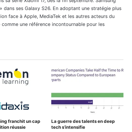
ns sa série Xiaomi 17, dès la fin septembre. Samsung
 » dans ses Galaxy S26. En adoptant une stratégie plus
on face à Apple, MediaTek et les autres acteurs du
e comme une référence incontournable pour les
ng franchit un cap
La guerre des talents en deep
ition réussie
tech s’intensifie