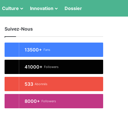
Switch skin
Rechercher
Culture
Innovation
Dossier
Suivez-Nous
13500+
Fans
41000+
Followers
533
Abonnés
8000+
Followers