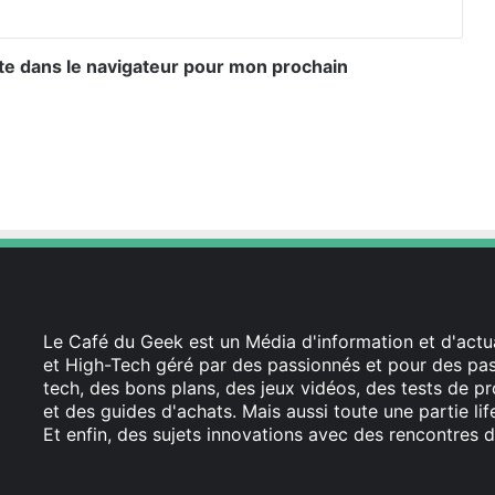
te dans le navigateur pour mon prochain
Le Café du Geek est un Média d'information et d'actua
et High-Tech géré par des passionnés et pour des pass
tech, des bons plans, des jeux vidéos, des tests de pr
et des guides d'achats. Mais aussi toute une partie li
Et enfin, des sujets innovations avec des rencontres d
Facebook
X
Linkedin
YouTube
Instagram