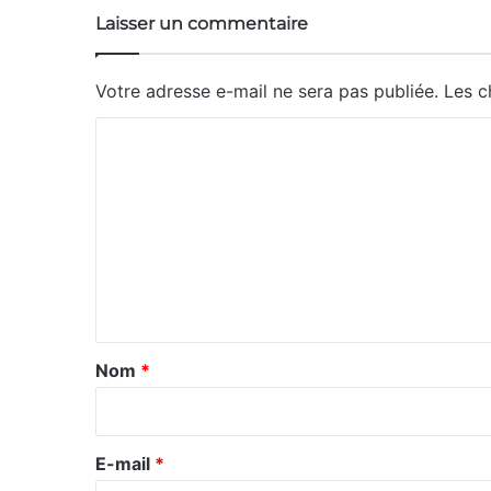
Laisser un commentaire
Votre adresse e-mail ne sera pas publiée.
Les c
C
o
m
m
e
n
t
a
Nom
*
i
r
e
E-mail
*